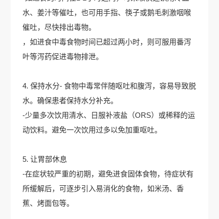
水、姜汁等催吐，也可用手指、筷子或鹅毛刺激咽喉
催吐，尽快排出毒物。
，如进食中毒食物时间已超过两小时，则可服用番泻
叶等泻药促进毒物排泄。
4. 保持水分- 食物中毒常伴随呕吐和腹泻，容易导致脱
水。确保患者保持水分补充。
-少量多次饮用清水、日服补液盐（ORS）或稀释的运
动饮料。避免一次饮用过多以免加重呕吐。
5. 让胃部休息
-在症状较严重的初期，避免进食固体食物，待症状有
所缓解后，可逐步引入易消化的食物，如米汤、香
蕉、烤面包等。